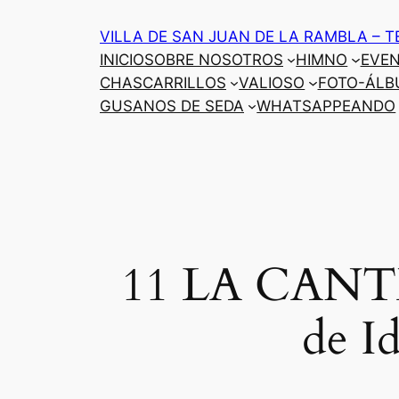
Saltar
VILLA DE SAN JUAN DE LA RAMBLA – T
al
INICIO
SOBRE NOSOTROS
HIMNO
EVE
contenido
CHASCARRILLOS
VALIOSO
FOTO-ÁLB
GUSANOS DE SEDA
WHATSAPPEANDO
11 LA CANTER
de I