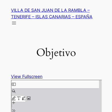
Saltar
VILLA DE SAN JUAN DE LA RAMBLA –
al
TENERIFE – ISLAS CANARIAS – ESPAÑA
contenido
Objetivo
View Fullscreen
Saltar
al
contenido
del
PDF