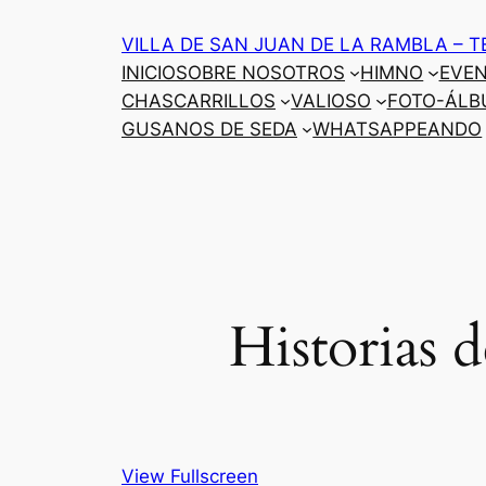
Saltar
VILLA DE SAN JUAN DE LA RAMBLA – T
al
INICIO
SOBRE NOSOTROS
HIMNO
EVE
contenido
CHASCARRILLOS
VALIOSO
FOTO-ÁLB
GUSANOS DE SEDA
WHATSAPPEANDO
Historias 
View Fullscreen