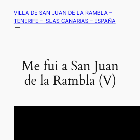
Saltar
VILLA DE SAN JUAN DE LA RAMBLA –
al
TENERIFE – ISLAS CANARIAS – ESPAÑA
contenido
Me fui a San Juan
de la Rambla (V)