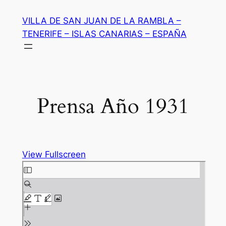
Saltar
VILLA DE SAN JUAN DE LA RAMBLA –
al
TENERIFE – ISLAS CANARIAS – ESPAÑA
contenido
Prensa Año 1931
View Fullscreen
Saltar
al
contenido
del
PDF