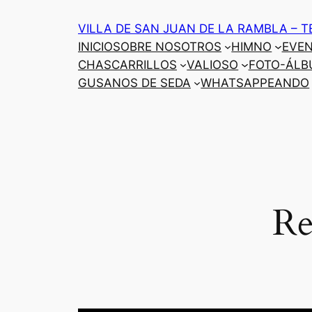
Saltar
VILLA DE SAN JUAN DE LA RAMBLA – T
al
INICIO
SOBRE NOSOTROS
HIMNO
EVE
contenido
CHASCARRILLOS
VALIOSO
FOTO-ÁLB
GUSANOS DE SEDA
WHATSAPPEANDO
Re