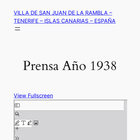
Saltar
VILLA DE SAN JUAN DE LA RAMBLA –
al
TENERIFE – ISLAS CANARIAS – ESPAÑA
contenido
Prensa Año 1938
View Fullscreen
Saltar
al
contenido
del
PDF