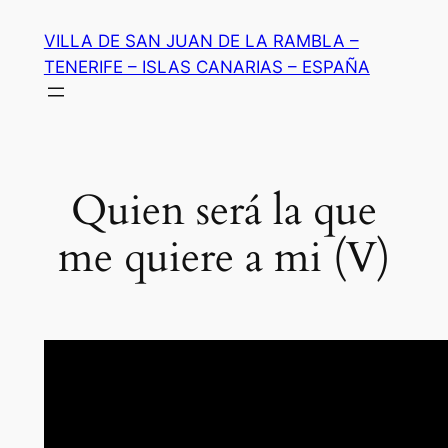
Saltar
VILLA DE SAN JUAN DE LA RAMBLA –
al
TENERIFE – ISLAS CANARIAS – ESPAÑA
contenido
Quien será la que
me quiere a mi (V)