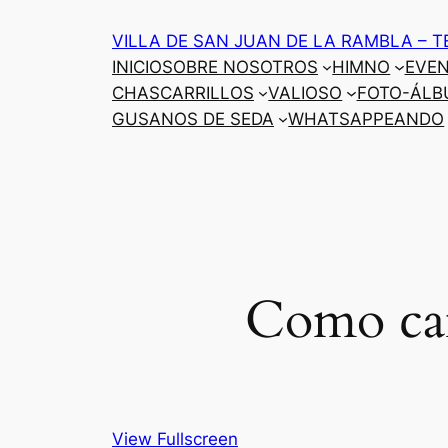
Saltar
VILLA DE SAN JUAN DE LA RAMBLA – T
al
INICIO
SOBRE NOSOTROS
HIMNO
EVE
contenido
CHASCARRILLOS
VALIOSO
FOTO-ÁLB
GUSANOS DE SEDA
WHATSAPPEANDO
Como cam
View Fullscreen