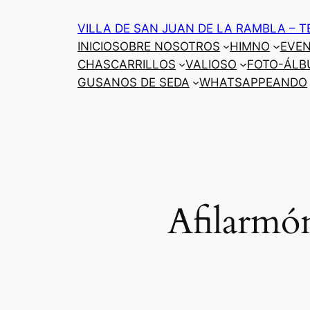
Saltar
VILLA DE SAN JUAN DE LA RAMBLA – T
al
INICIO
SOBRE NOSOTROS
HIMNO
EVE
contenido
CHASCARRILLOS
VALIOSO
FOTO-ÁLB
GUSANOS DE SEDA
WHATSAPPEANDO
Afilarm