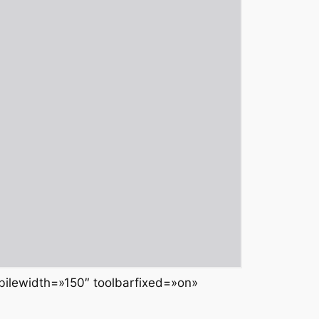
bilewidth=»150″ toolbarfixed=»on»