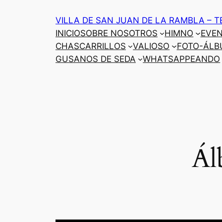
Saltar
VILLA DE SAN JUAN DE LA RAMBLA – T
al
INICIO
SOBRE NOSOTROS
HIMNO
EVE
contenido
CHASCARRILLOS
VALIOSO
FOTO-ÁLB
GUSANOS DE SEDA
WHATSAPPEANDO
Ál