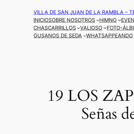
Saltar
VILLA DE SAN JUAN DE LA RAMBLA – T
al
INICIO
SOBRE NOSOTROS
HIMNO
EVE
contenido
CHASCARRILLOS
VALIOSO
FOTO-ÁLB
GUSANOS DE SEDA
WHATSAPPEANDO
19 LOS ZAPA
Señas d