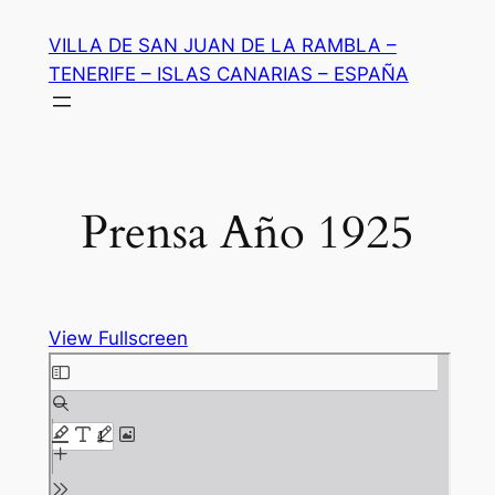
Saltar
VILLA DE SAN JUAN DE LA RAMBLA –
al
TENERIFE – ISLAS CANARIAS – ESPAÑA
contenido
Prensa Año 1925
View Fullscreen
Saltar
al
contenido
del
PDF