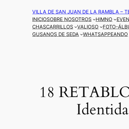
Saltar
VILLA DE SAN JUAN DE LA RAMBLA – T
al
INICIO
SOBRE NOSOTROS
HIMNO
EVE
contenido
CHASCARRILLOS
VALIOSO
FOTO-ÁLB
GUSANOS DE SEDA
WHATSAPPEANDO
18 RETABLOS.
Identida