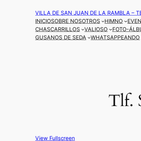
Saltar
VILLA DE SAN JUAN DE LA RAMBLA – T
al
INICIO
SOBRE NOSOTROS
HIMNO
EVE
contenido
CHASCARRILLOS
VALIOSO
FOTO-ÁLB
GUSANOS DE SEDA
WHATSAPPEANDO
Tlf.
View Fullscreen