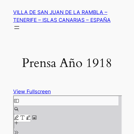
Saltar
VILLA DE SAN JUAN DE LA RAMBLA –
al
TENERIFE – ISLAS CANARIAS – ESPAÑA
contenido
Prensa Año 1918
View Fullscreen
Saltar
al
contenido
del
PDF