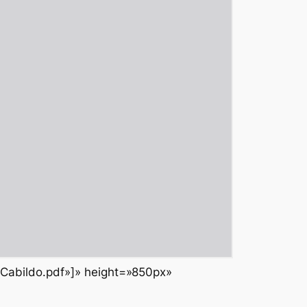
oCabildo.pdf»]» height=»850px»