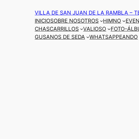
Saltar
VILLA DE SAN JUAN DE LA RAMBLA – T
al
INICIO
SOBRE NOSOTROS
HIMNO
EVE
contenido
CHASCARRILLOS
VALIOSO
FOTO-ÁLB
GUSANOS DE SEDA
WHATSAPPEANDO