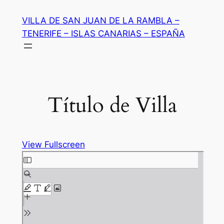
Saltar
VILLA DE SAN JUAN DE LA RAMBLA –
al
TENERIFE – ISLAS CANARIAS – ESPAÑA
contenido
Título de Villa
View Fullscreen
Saltar
al
contenido
del
PDF