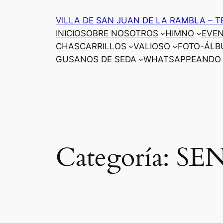
Saltar
VILLA DE SAN JUAN DE LA RAMBLA – T
al
INICIO
SOBRE NOSOTROS
HIMNO
EVE
contenido
CHASCARRILLOS
VALIOSO
FOTO-ÁLB
GUSANOS DE SEDA
WHATSAPPEANDO
Categoría:
SE