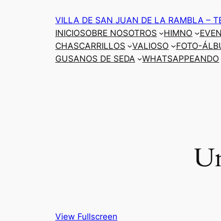
Saltar
VILLA DE SAN JUAN DE LA RAMBLA – T
al
INICIO
SOBRE NOSOTROS
HIMNO
EVE
contenido
CHASCARRILLOS
VALIOSO
FOTO-ÁLB
GUSANOS DE SEDA
WHATSAPPEANDO
Un
View Fullscreen