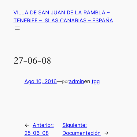
Saltar
VILLA DE SAN JUAN DE LA RAMBLA –
al
TENERIFE – ISLAS CANARIAS – ESPAÑA
contenido
27-06-08
Ago 10, 2016
—
admin
en
tgg
por
←
Anterior:
Siguiente:
25-06-08
Documentación
→