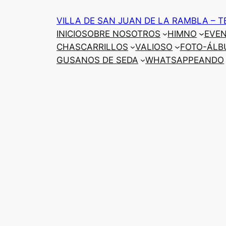
Saltar
VILLA DE SAN JUAN DE LA RAMBLA – T
al
INICIO
SOBRE NOSOTROS
HIMNO
EVE
contenido
CHASCARRILLOS
VALIOSO
FOTO-ÁLB
GUSANOS DE SEDA
WHATSAPPEANDO