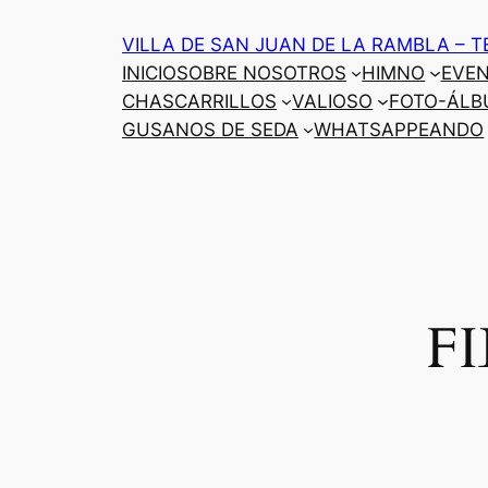
Saltar
VILLA DE SAN JUAN DE LA RAMBLA – T
al
INICIO
SOBRE NOSOTROS
HIMNO
EVE
contenido
CHASCARRILLOS
VALIOSO
FOTO-ÁLB
GUSANOS DE SEDA
WHATSAPPEANDO
F