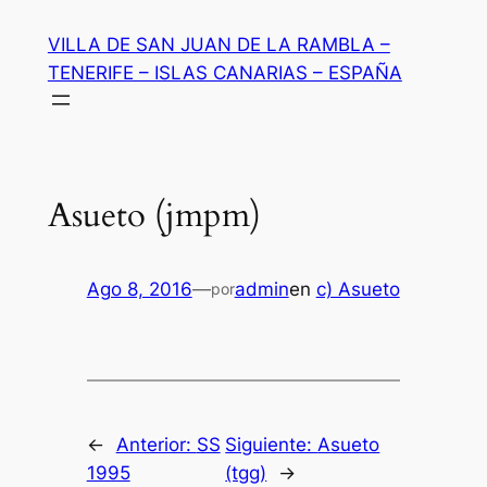
Saltar
VILLA DE SAN JUAN DE LA RAMBLA –
al
TENERIFE – ISLAS CANARIAS – ESPAÑA
contenido
Asueto (jmpm)
Ago 8, 2016
—
admin
en
c) Asueto
por
←
Anterior:
SS
Siguiente:
Asueto
1995
(tgg)
→