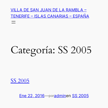
Saltar
VILLA DE SAN JUAN DE LA RAMBLA –
al
TENERIFE – ISLAS CANARIAS – ESPAÑA
contenido
Categoría:
SS 2005
SS 2005
Ene 22, 2016
—
admin
en
SS 2005
por