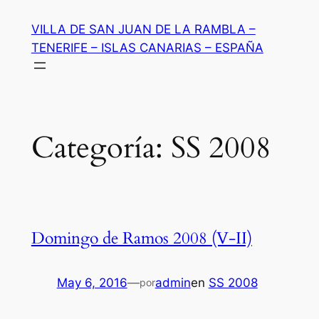
Saltar
VILLA DE SAN JUAN DE LA RAMBLA –
al
TENERIFE – ISLAS CANARIAS – ESPAÑA
contenido
Categoría:
SS 2008
Domingo de Ramos 2008 (V-II)
May 6, 2016
—
admin
en
SS 2008
por