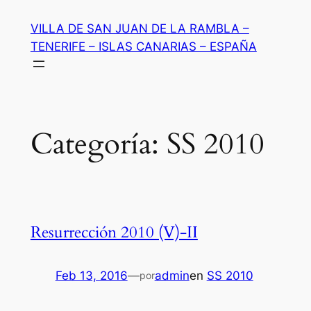
Saltar
VILLA DE SAN JUAN DE LA RAMBLA –
al
TENERIFE – ISLAS CANARIAS – ESPAÑA
contenido
Categoría:
SS 2010
Resurrección 2010 (V)-II
Feb 13, 2016
—
admin
en
SS 2010
por