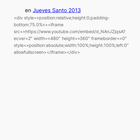
en
Jueves Santo 2013
<div style=»position:relative;height:0;padding-
bottom:75.0%»><iframe
src=»https://www.youtube.com/embed/d_NAnJZjqsA?
ecver=2″ width=»480″ height=»360″ frameborder=»0″
style=»position:absolute;width:100%;height:100%;left:0″
allowfullscreen></iframe></div>