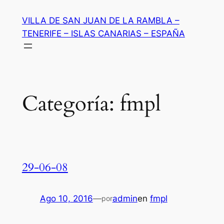
Saltar
VILLA DE SAN JUAN DE LA RAMBLA –
al
TENERIFE – ISLAS CANARIAS – ESPAÑA
contenido
Categoría:
fmpl
29-06-08
Ago 10, 2016
—
admin
en
fmpl
por