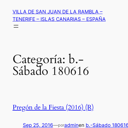
Saltar
VILLA DE SAN JUAN DE LA RAMBLA –
al
TENERIFE – ISLAS CANARIAS – ESPAÑA
contenido
Categoría:
b.-
Sábado 180616
Pregón de la Fiesta (2016) (R)
Sep 25, 2016
—
admin
en
b.-Sábado 18061
por