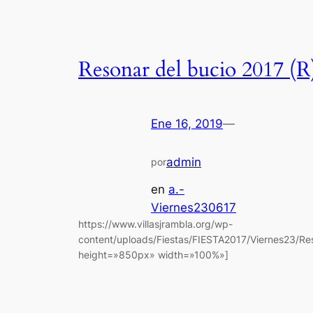
Resonar del bucio 2017 (R
Ene 16, 2019
—
admin
por
en
a.-
Viernes230617
https://www.villasjrambla.org/wp-
content/uploads/Fiestas/FIESTA2017/Viernes23/Re
height=»850px» width=»100%»]