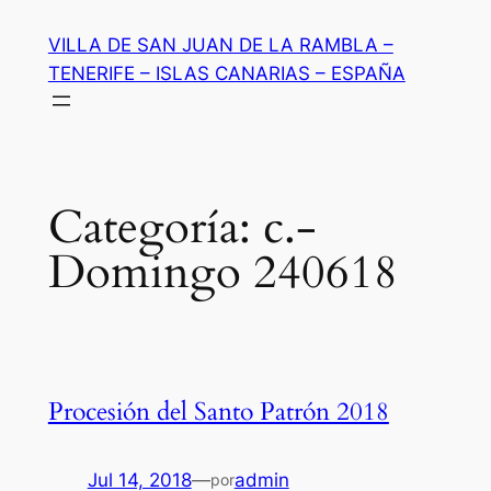
Saltar
VILLA DE SAN JUAN DE LA RAMBLA –
al
TENERIFE – ISLAS CANARIAS – ESPAÑA
contenido
Categoría:
c.-
Domingo 240618
Procesión del Santo Patrón 2018
Jul 14, 2018
—
admin
por