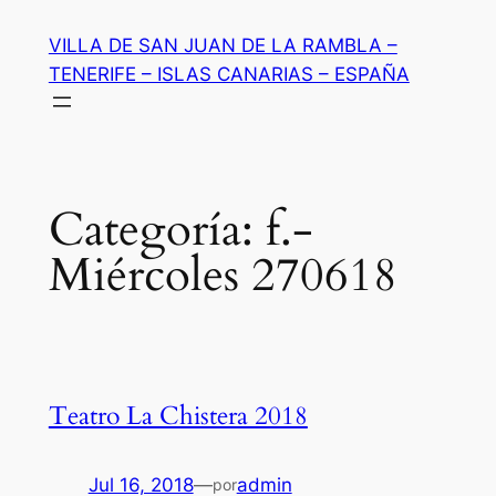
Saltar
VILLA DE SAN JUAN DE LA RAMBLA –
al
TENERIFE – ISLAS CANARIAS – ESPAÑA
contenido
Categoría:
f.-
Miércoles 270618
Teatro La Chistera 2018
Jul 16, 2018
—
admin
por