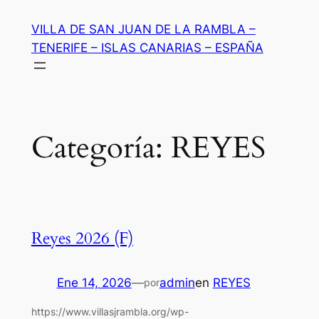
Saltar
VILLA DE SAN JUAN DE LA RAMBLA –
al
TENERIFE – ISLAS CANARIAS – ESPAÑA
contenido
Categoría:
REYES
Reyes 2026 (F)
Ene 14, 2026
—
admin
en
REYES
por
https://www.villasjrambla.org/wp-