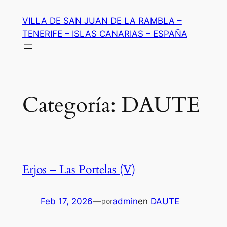
Saltar
VILLA DE SAN JUAN DE LA RAMBLA –
al
TENERIFE – ISLAS CANARIAS – ESPAÑA
contenido
Categoría:
DAUTE
Erjos – Las Portelas (V)
Feb 17, 2026
—
admin
en
DAUTE
por