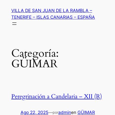
Saltar
VILLA DE SAN JUAN DE LA RAMBLA –
al
TENERIFE – ISLAS CANARIAS – ESPAÑA
contenido
Categoría:
GÜIMAR
Peregrinación a Candelaria – XII (R)
Ago 22, 2025
—
admin
en
GÜIMAR
por