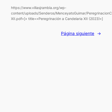
https://www.villasjrambla.org/wp-
content/uploads/Senderos/MenceyatoGuimar/PeregrinacionCa
XII.pdf»]» title=»Peregrinación a Candelaria XII (2023)»]
Página siguiente
→