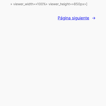
» viewer_width=»100%» viewer_height=»850px»]
Página siguiente
→