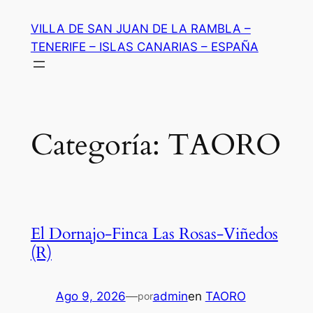
Saltar
VILLA DE SAN JUAN DE LA RAMBLA –
al
TENERIFE – ISLAS CANARIAS – ESPAÑA
contenido
Categoría:
TAORO
El Dornajo-Finca Las Rosas-Viñedos
(R)
Ago 9, 2026
—
admin
en
TAORO
por