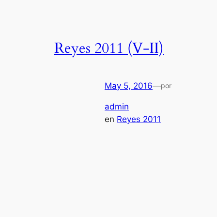
Reyes 2011 (V-II)
May 5, 2016
—
por
admin
en
Reyes 2011