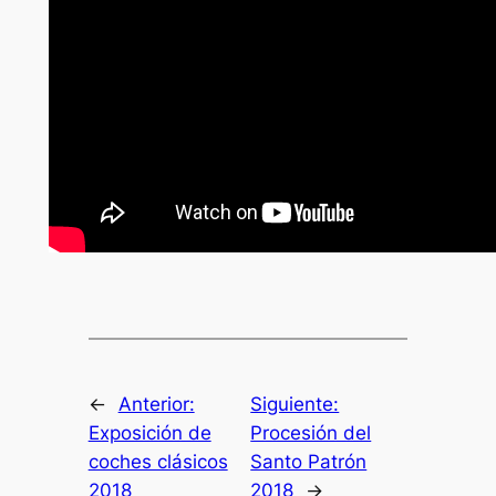
←
Anterior:
Siguiente:
Exposición de
Procesión del
coches clásicos
Santo Patrón
2018
2018
→