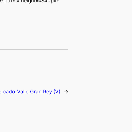
19.pdf»]» height=»840px»
ercado-Valle Gran Rey (V)
→