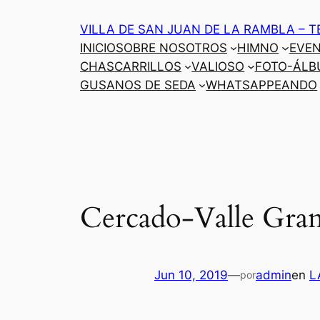
Saltar
VILLA DE SAN JUAN DE LA RAMBLA – T
al
INICIO
SOBRE NOSOTROS
HIMNO
EVE
contenido
CHASCARRILLOS
VALIOSO
FOTO-ÁLB
GUSANOS DE SEDA
WHATSAPPEANDO
Cercado-Valle Gran
Jun 10, 2019
—
admin
en
L
por