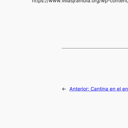
https://www.villasjrambla.org/wp-conte
←
Anterior:
Cantina en el en