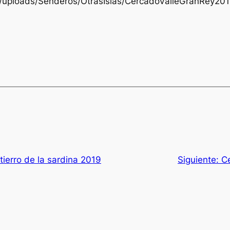
nt/uploads/Senderos/OtrasIslas/CercadoValleGranRey20
tierro de la sardina 2019
Siguiente:
C