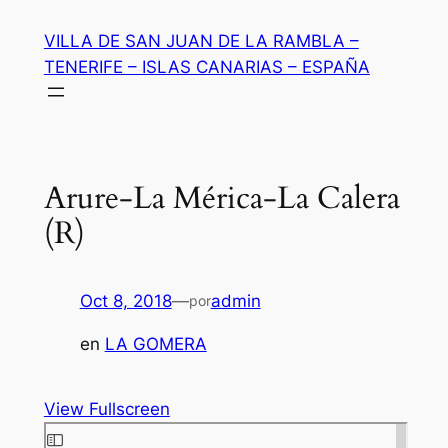
Saltar
VILLA DE SAN JUAN DE LA RAMBLA –
al
TENERIFE – ISLAS CANARIAS – ESPAÑA
contenido
Arure-La Mérica-La Calera
(R)
Oct 8, 2018
—
admin
por
en
LA GOMERA
View Fullscreen
Saltar