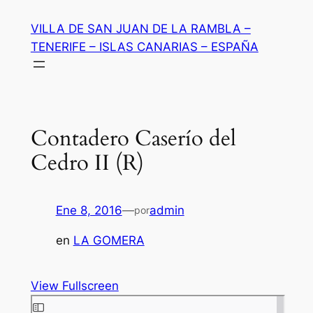
Saltar
VILLA DE SAN JUAN DE LA RAMBLA –
al
TENERIFE – ISLAS CANARIAS – ESPAÑA
contenido
Contadero Caserío del
Cedro II (R)
Ene 8, 2016
—
admin
por
en
LA GOMERA
View Fullscreen
Saltar