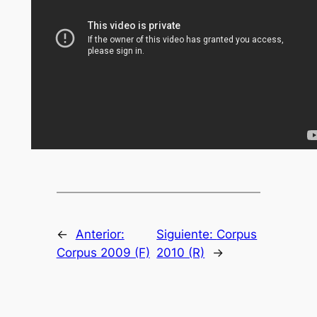
←
Anterior:
Siguiente:
Corpus
Corpus 2009 (F)
2010 (R)
→