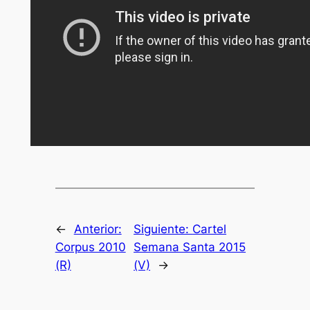
←
Anterior:
Siguiente:
Cartel
Corpus 2010
Semana Santa 2015
(R)
(V)
→