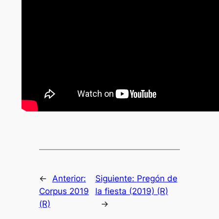
←
Anterior:
Siguiente:
Pregón de
Corpus 2019
la fiesta (2019) (R)
(R)
→