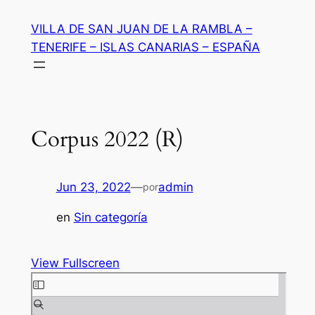
Saltar
VILLA DE SAN JUAN DE LA RAMBLA –
al
TENERIFE – ISLAS CANARIAS – ESPAÑA
contenido
Corpus 2022 (R)
Jun 23, 2022
—
admin
por
en
Sin categoría
View Fullscreen
Saltar
al