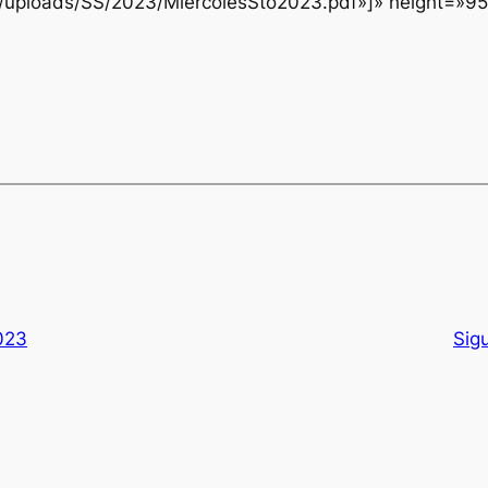
nt/uploads/SS/2023/MiercolesSto2023.pdf»]» height=»9
023
Sig