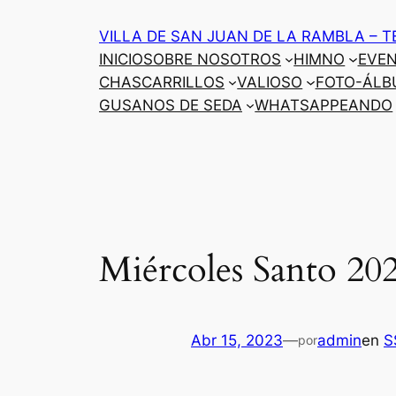
Saltar
VILLA DE SAN JUAN DE LA RAMBLA – T
al
INICIO
SOBRE NOSOTROS
HIMNO
EVE
contenido
CHASCARRILLOS
VALIOSO
FOTO-ÁLB
GUSANOS DE SEDA
WHATSAPPEANDO
Miércoles Santo 20
Abr 15, 2023
—
admin
en
S
por