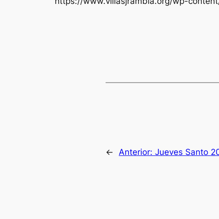
https://www.villasjrambla.org/wp-conte
←
Anterior:
Jueves Santo 2