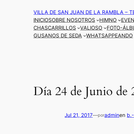
Saltar
VILLA DE SAN JUAN DE LA RAMBLA – T
al
INICIO
SOBRE NOSOTROS
HIMNO
EVE
contenido
CHASCARRILLOS
VALIOSO
FOTO-ÁLB
GUSANOS DE SEDA
WHATSAPPEANDO
Día 24 de Junio de 
Jul 21, 2017
—
admin
en
b.
por