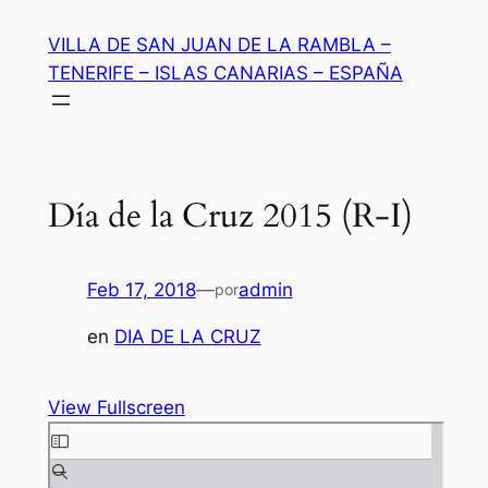
Saltar
VILLA DE SAN JUAN DE LA RAMBLA –
al
TENERIFE – ISLAS CANARIAS – ESPAÑA
contenido
Día de la Cruz 2015 (R-I)
Feb 17, 2018
—
admin
por
en
DIA DE LA CRUZ
View Fullscreen
Saltar
al